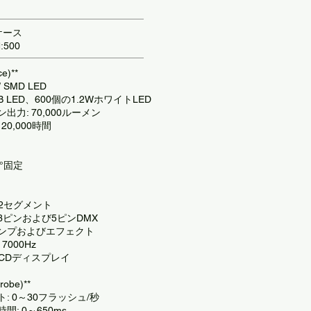
ケース
:500
e)**
SMD LED
B LED、600個の1.2WホワイトLED
力: 70,000ルーメン
20,000時間
0°固定
12セグメント
 3ピンおよび5ピンDMX
ンプおよびエフェクト
000Hz
LCDディスプレイ
obe)**
: 0～30フラッシュ/秒
: 0～650ms