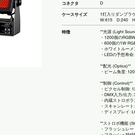
D
​コネクタ
1灯入りダンプラ
ケースサイズ
W:615 D:240 H
**光源 (Light Sourc
特徴
・1200個のRGBW 
・600個の1W RG
・ホワイトルーメン出
・LEDの予想寿命: 
**配光 (Optics)**
・ビーム角度: 12
**制御 (Control)**
・ピクセル制御: 
・DMX入力/出力:
・内蔵ストロボラ
・スキャンレート: 7
・ディスプレイ: 
**ストロボ機能 (Str
・フラッシュレート
・フラッシュ持続時間