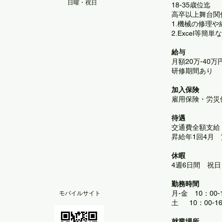
日曜・祝日
18-35歳位迄
高卒以上舞台関
1.機械の修理
2.Excel等
給与
月額20万-40
研修期間あり
加入保険
雇用保険・労災
待遇
交通費全額支給
昇給年1回4月
休暇
4週6日間 祝
勤務時間
月-金 10：00
​モバイルサイト
土 10：00-
就業場所