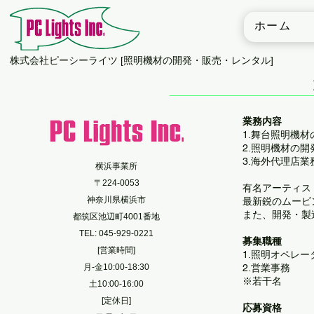
ホーム
​株式会社ピーシーライツ [照明機材の開発・販売・レンタル]
業務内容
1.舞台照明機
2.照明機材の
3.海外代理店業
横浜事業所
〒224-0053
有名アーティス
神奈川県横浜市
最新鋭のムービ
また、開発・製
都筑区池辺町4001番地
TEL: 045-929-0221
​募集職種
[営業時間]
1.照明オペレー
月-金10:00-18:30
2.営業事務
※若干名
土10:00-16:00
[定休日]
応募資格